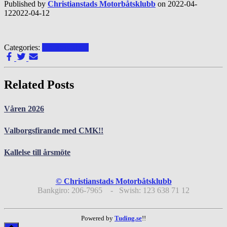
Published by
Christianstads Motorbåtsklubb
on
2022-04-
12
2022-04-12
Categories:
Uncategorized
Related Posts
Våren 2026
Valborgsfirande med CMK!!
Kallelse till årsmöte
© Christianstads Motorbåtsklubb
Bankgiro: 206-7965 - Swish: 123 638 71 12
Powered by
Tuding.se
!!