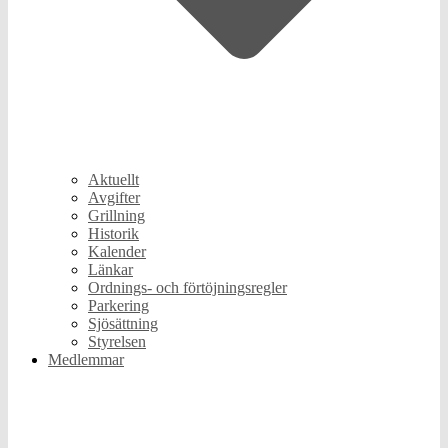
Aktuellt
Avgifter
Grillning
Historik
Kalender
Länkar
Ordnings- och förtöjningsregler
Parkering
Sjösättning
Styrelsen
Medlemmar