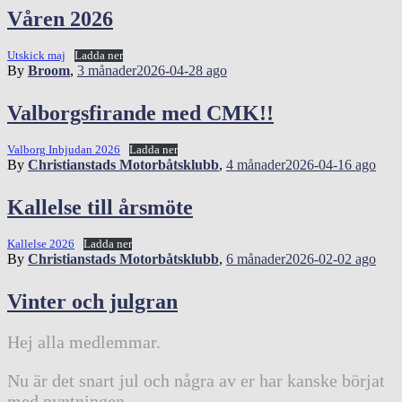
Våren 2026
Utskick maj
Ladda ner
By
Broom
,
3 månader
2026-04-28
ago
Valborgsfirande med CMK!!
Valborg Inbjudan 2026
Ladda ner
By
Christianstads Motorbåtsklubb
,
4 månader
2026-04-16
ago
Kallelse till årsmöte
Kallelse 2026
Ladda ner
By
Christianstads Motorbåtsklubb
,
6 månader
2026-02-02
ago
Vinter och julgran
Hej alla medlemmar.
Nu är det snart jul och några av er har kanske börjat
med pyntningen.