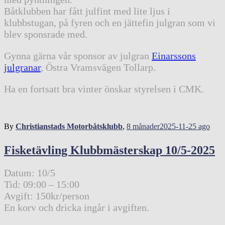
Båtklubben har fått julfint med lite ljus i
klubbstugan, på fyren och en jättefin julgran som vi
blev sponsrade med.
Gynna gärna vår sponsor av julgran
Einarssons
julgranar
, Östra Vramsvägen Tollarp.
Ha en fortsatt bra vinter önskar styrelsen i CMK.
By
Christianstads Motorbåtsklubb
,
8 månader
2025-11-25
ago
Fisketävling Klubbmästerskap 10/5-2025
Datum: 10/5
Tid: 09:00 – 15:00
Avgift: 150kr/person
En korv och dricka ingår i avgiften.