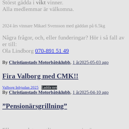
Störst gädda i
vikt
vinner.
Alla medlemmar är välkomna.
2024 års vinnare Mikael Svensson med gäddan på 6.5kg
Några frågor, och, eller funderingar? Hör i så fall av
er till:
Ola Lindborg
070-891 51 49
By
Christianstads Motorbåtsklubb
,
1 år
2025-05-03
ago
Fira Valborg med CMK!!
Valborg Inbjudan 2025
Ladda ner
By
Christianstads Motorbåtsklubb
,
1 år
2025-04-10
ago
”Pensionärsgrillning”