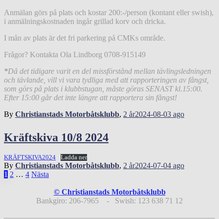
Anmälan görs på plats och kostar 200:-/person (kontant eller swish),
i anmälningskostnaden ingår grillad korv och dricka.
I mån av plats är det fri parkering på CMKs område.
Frågor? Kontakta Ola Lindborg 0708-915149
*
Då det tidigare varit en del missförstånd mellan tävlingsledningen
och tävlande, vill vi vara tydliga med att rapporteringen av fångst,
som görs på plats i klubbstugan, måste göras SENAST kl.15:00.
Efter 15:00 går det inte längre att rapportera sin fångst!
By
Christianstads Motorbåtsklubb
,
2 år
2024-08-03
ago
Kräftskiva 10/8 2024
KRÄFTSKIVA2024
Ladda ner
By
Christianstads Motorbåtsklubb
,
2 år
2024-07-04
ago
Sidnumrering
1
2
…
4
Nästa
för
© Christianstads Motorbåtsklubb
inlägg
Bankgiro: 206-7965 - Swish: 123 638 71 12