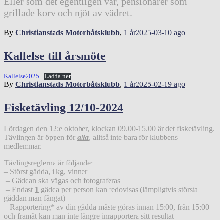
Eller som det egentligen var, pensionärer som
grillade korv och njöt av vädret.
By
Christianstads Motorbåtsklubb
,
1 år
2025-03-10
ago
Kallelse till årsmöte
Kallelse2025
Ladda ner
By
Christianstads Motorbåtsklubb
,
1 år
2025-02-19
ago
Fisketävling 12/10-2024
Lördagen den 12:e oktober, klockan 09.00-15.00 är det fisketävling.
Tävlingen är öppen för
alla
, alltså inte bara för klubbens
medlemmar.
Tävlingsreglerna är följande:
– Störst gädda, i kg, vinner
– Gäddan ska vägas och fotograferas
– Endast
1
gädda per person kan redovisas (lämpligtvis största
gäddan man fångat)
– Rapportering* av din gädda måste göras innan 15:00, från 15:00
och framåt kan man inte längre inrapportera sitt resultat