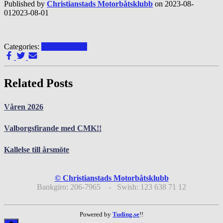
Published by
Christianstads Motorbåtsklubb
on
2023-08-
01
2023-08-01
Categories:
Uncategorized
Related Posts
Våren 2026
Valborgsfirande med CMK!!
Kallelse till årsmöte
© Christianstads Motorbåtsklubb
Bankgiro: 206-7965 - Swish: 123 638 71 12
Powered by
Tuding.se
!!